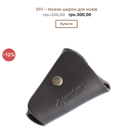
SH1 – Ножни шкіряні для ножів
Оригінальна
Поточна
грн.
320,00
грн.
300,00
ціна:
ціна:
грн.320,00.
грн.300,00.
Купити
-12%