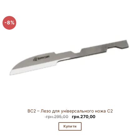
-8%
BC2 – Лезо для універсального ножа C2
Оригінальна
Поточна
грн.
295,00
грн.
270,00
ціна:
ціна:
грн.295,00.
грн.270,00.
Купити