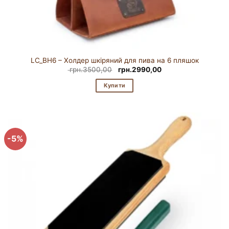
LC_BH6 – Холдер шкіряний для пива на 6 пляшок
Оригінальна
Поточна
грн.
3500,00
грн.
2990,00
ціна:
ціна:
грн.3500,00.
грн.2990,00.
Купити
-5%