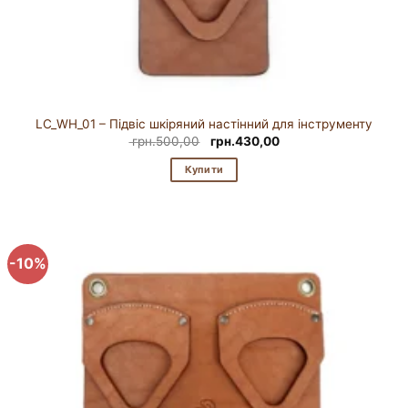
LC_WH_01 – Підвіс шкіряний настінний для інструменту
Оригінальна
Поточна
грн.
500,00
грн.
430,00
ціна:
ціна:
грн.500,00.
грн.430,00.
Купити
-10%