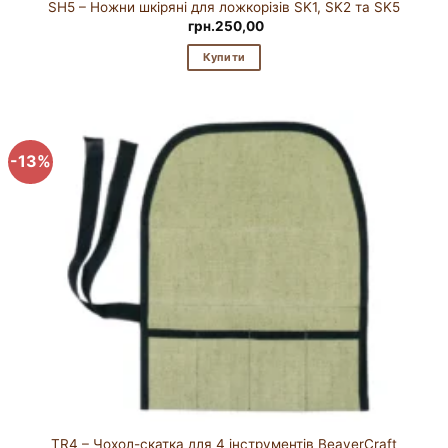
SH5 – Ножни шкіряні для ложкорізів SK1, SK2 та SK5
грн.
250,00
Купити
-13%
TR4 – Чохол-скатка для 4 інструментів BeaverCraft