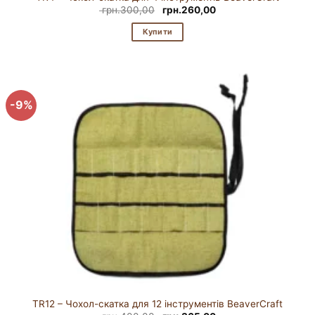
Оригінальна
Поточна
грн.
300,00
грн.
260,00
ціна:
ціна:
грн.300,00.
грн.260,00.
Купити
-9%
TR12 – Чохол-скатка для 12 інструментів BeaverCraft