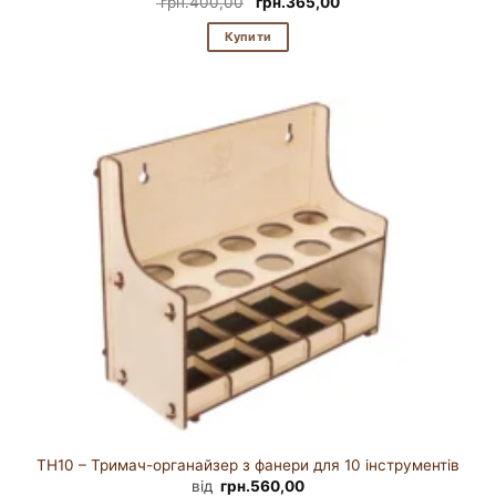
Оригінальна
Поточна
грн.
400,00
грн.
365,00
ціна:
ціна:
грн.400,00.
грн.365,00.
Купити
TH10 – Тримач-органайзер з фанери для 10 інструментів
від
грн.
560,00