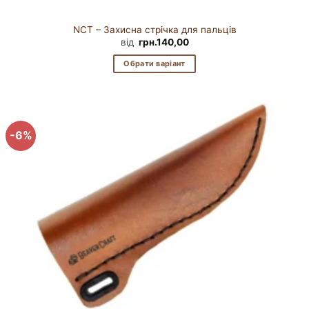
NCT – Захисна стрічка для пальців
від
грн.
140,00
Обрати варіант
Цей
товар
має
кілька
-6%
варіантів.
Параметри
можна
вибрати
на
сторінці
товару