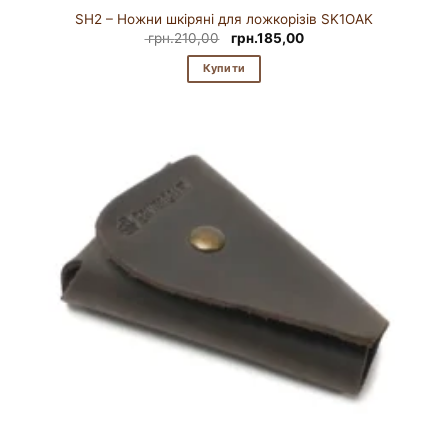
SH2 – Ножни шкіряні для ложкорізів SK1OAK
Оригінальна
Поточна
грн.
210,00
грн.
185,00
ціна:
ціна:
грн.210,00.
грн.185,00.
Купити