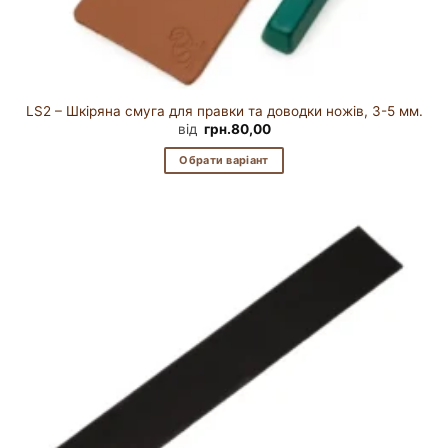
LS2 – Шкіряна смуга для правки та доводки ножів, 3-5 мм.
від
грн.
80,00
Обрати варіант
Цей
товар
має
кілька
варіантів.
Параметри
можна
вибрати
на
сторінці
товару