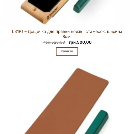
LS1P1 – Дощечка для правки ножів і стамесок, ширина
8см.
Оригінальна
Поточна
грн.
525,00
грн.
500,00
ціна:
ціна:
грн.525,00.
грн.500,00.
Купити