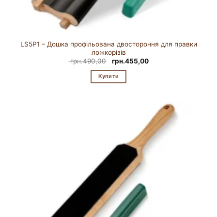
LS5P1 – Дошка профільована двостороння для правки
ложкорізів
Оригінальна
Поточна
грн.
490,00
грн.
455,00
ціна:
ціна:
грн.490,00.
грн.455,00.
Купити