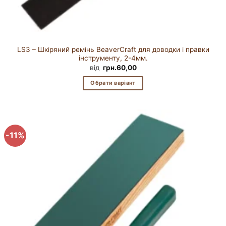
LS3 – Шкіряний ремінь BeaverCraft для доводки і правки
інструменту, 2-4мм.
від
грн.
60,00
Обрати варіант
Цей
товар
має
кілька
-11%
варіантів.
Параметри
можна
вибрати
на
сторінці
товару