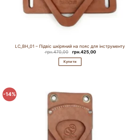
LC_BH_01 – Підвіс шкіряний на пояс для інструменту
Оригінальна
Поточна
грн.
470,00
грн.
425,00
ціна:
ціна:
грн.470,00.
грн.425,00.
Купити
-14%