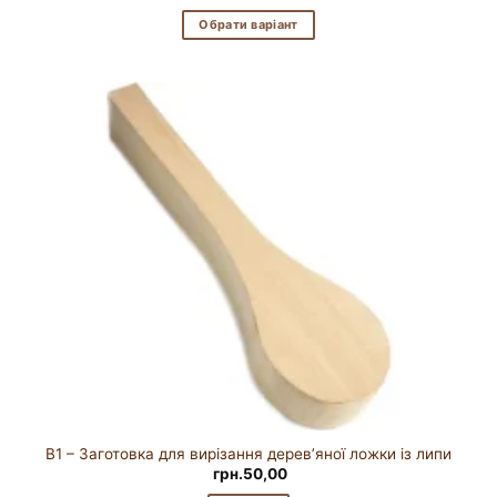
Обрати варіант
Цей
товар
має
кілька
варіантів.
Параметри
можна
вибрати
на
сторінці
товару
B1 – Заготовка для вирізання дерев’яної ложки із липи
грн.
50,00