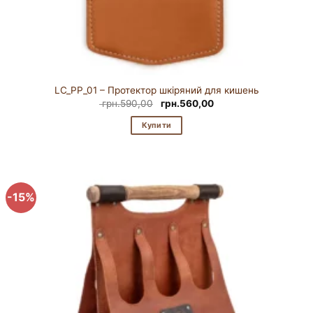
LC_PP_01 – Протектор шкіряний для кишень
Оригінальна
Поточна
грн.
590,00
грн.
560,00
ціна:
ціна:
грн.590,00.
грн.560,00.
Купити
-15%