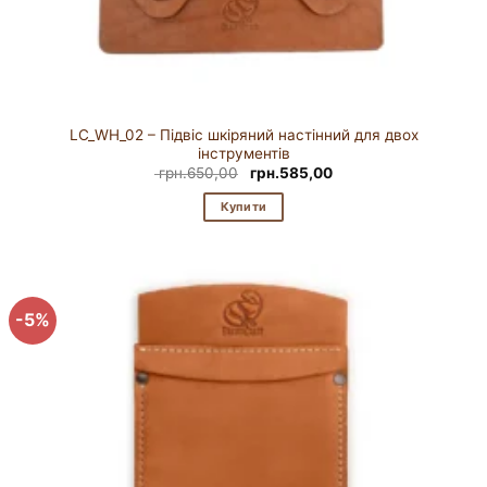
LC_WH_02 – Підвіс шкіряний настінний для двох
інструментів
Оригінальна
Поточна
грн.
650,00
грн.
585,00
ціна:
ціна:
грн.650,00.
грн.585,00.
Купити
-5%