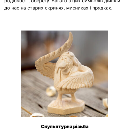
родючості, оберегу. Багато з цих символів дійшли
до нас на старих скринях, мисниках і прядках.
Скульптурна різьба