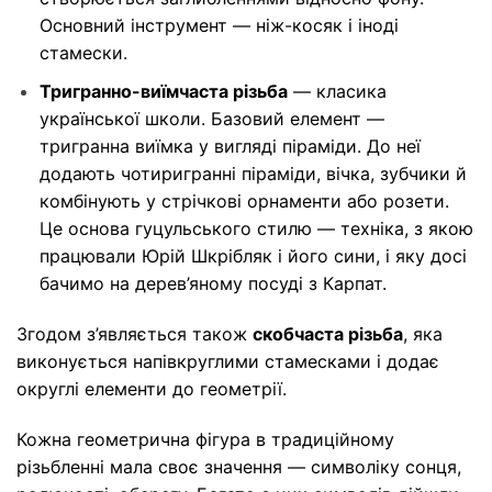
Основний інструмент — ніж-косяк і іноді
стамески.
Тригранно-виїмчаста різьба
— класика
української школи. Базовий елемент —
тригранна виїмка у вигляді піраміди. До неї
додають чотиригранні піраміди, вічка, зубчики й
комбінують у стрічкові орнаменти або розети.
Це основа гуцульського стилю — техніка, з якою
працювали Юрій Шкрібляк і його сини, і яку досі
бачимо на дерев’яному посуді з Карпат.
Згодом з’являється також
скобчаста різьба
, яка
виконується напівкруглими стамесками і додає
округлі елементи до геометрії.
Кожна геометрична фігура в традиційному
різьбленні мала своє значення — символіку сонця,