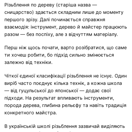
Різьблення по дереву (старіша назва —
сницарство) здається складним лише до моменту
першого зрізу. Далі починається справжня
взаємодія: інструмент, дерево й майстер працюють
разом — без поспіху, але з відчуттям матеріалу.
Перш ніж щось почати, варто розібратися, що саме
ти хочеш робити, бо підхід сильно змінюється
залежно від техніки.
Чіткої єдиної класифікації різьблення не існує. Один
виріб часто поєднує кілька технік, а кожна школа
— від гуцульської до японської — додає свої
підходи. На результат впливають інструменти,
порода дерева, глибина рельєфу та навіть традиція
конкретного майстра.
В українській школі різьблення зазвичай виділяють