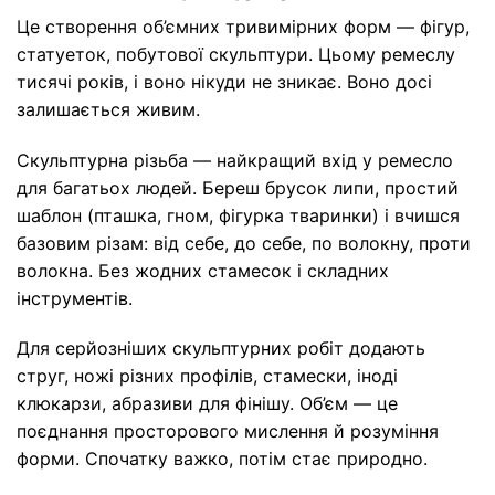
Це створення об’ємних тривимірних форм — фігур,
статуеток, побутової скульптури. Цьому ремеслу
тисячі років, і воно нікуди не зникає. Воно досі
залишається живим.
Скульптурна різьба — найкращий вхід у ремесло
для багатьох людей. Береш брусок липи, простий
шаблон (пташка, гном, фігурка тваринки) і вчишся
базовим різам: від себе, до себе, по волокну, проти
волокна. Без жодних стамесок і складних
інструментів.
Для серйозніших скульптурних робіт додають
струг, ножі різних профілів, стамески, іноді
клюкарзи, абразиви для фінішу. Об’єм — це
поєднання просторового мислення й розуміння
форми. Спочатку важко, потім стає природно.