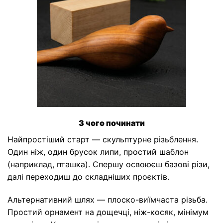
З чого починати
Найпростіший старт — скульптурне різьблення.
Один ніж, один брусок липи, простий шаблон
(наприклад, пташка). Спершу освоюєш базові різи,
далі переходиш до складніших проєктів.
Альтернативний шлях — плоско-виїмчаста різьба.
Простий орнамент на дощечці, ніж-косяк, мінімум