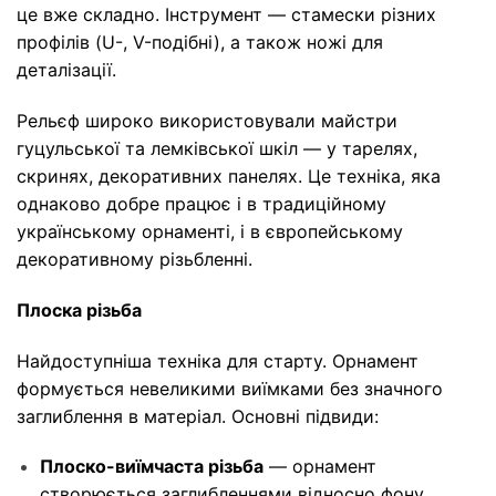
це вже складно. Інструмент — стамески різних
профілів (U-, V-подібні), а також ножі для
деталізації.
Рельєф широко використовували майстри
гуцульської та лемківської шкіл — у тарелях,
скринях, декоративних панелях. Це техніка, яка
однаково добре працює і в традиційному
українському орнаменті, і в європейському
декоративному різьбленні.
Плоска різьба
Найдоступніша техніка для старту. Орнамент
формується невеликими виїмками без значного
заглиблення в матеріал. Основні підвиди:
Плоско-виїмчаста різьба
— орнамент
створюється заглибленнями відносно фону.