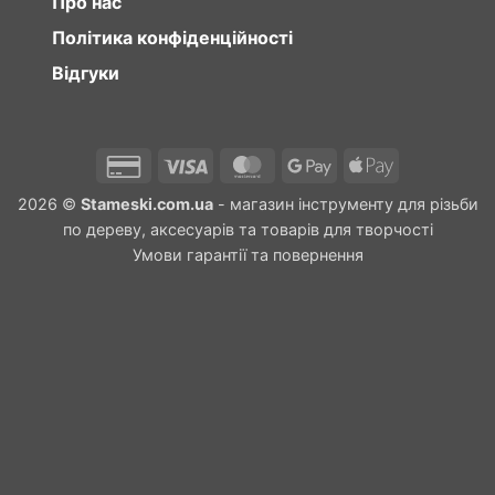
Про нас
Політика конфіденційності
Відгуки
Credit
Visa
MasterCard
Google
Apple
Card
Pay
Pay
2026 ©
Stameski.com.ua
- магазин інструменту для різьби
2
по дереву, аксесуарів та товарів для творчості
Умови гарантії та повернення