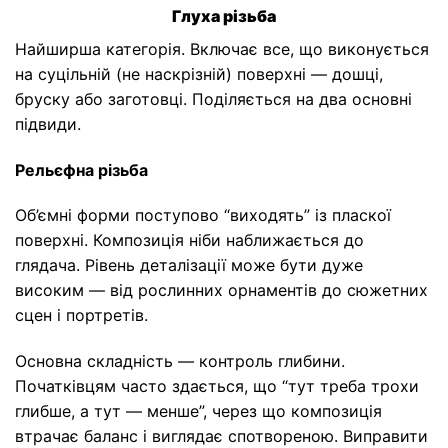
Глуха різьба
Найширша категорія. Включає все, що виконується
на суцільній (не наскрізній) поверхні — дошці,
бруску або заготовці. Поділяється на два основні
підвиди.
Рельєфна різьба
Об’ємні форми поступово “виходять” із пласкої
поверхні. Композиція ніби наближається до
глядача. Рівень деталізації може бути дуже
високим — від рослинних орнаментів до сюжетних
сцен і портретів.
Основна складність — контроль глибини.
Початківцям часто здається, що “тут треба трохи
глибше, а тут — менше”, через що композиція
втрачає баланс і виглядає спотвореною. Виправити