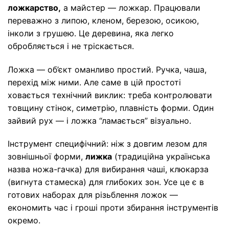
ложкарство,
а майстер — ложкар. Працювали
переважно з липою, кленом, березою, осикою,
інколи з грушею. Це деревина, яка легко
обробляється і не тріскається.
Ложка — об’єкт оманливо простий. Ручка, чаша,
перехід між ними. Але саме в цій простоті
ховається технічний виклик: треба контролювати
товщину стінок, симетрію, плавність форми. Один
зайвий рух — і ложка “ламається” візуально.
Інструмент специфічний: ніж з довгим лезом для
зовнішньої форми,
лижка
(традиційна українська
назва ножа-гачка) для вибирання чаші, клюкарза
(вигнута стамеска) для глибоких зон. Усе це є в
готових наборах для різьблення ложок —
економить час і гроші проти збирання інструментів
окремо.