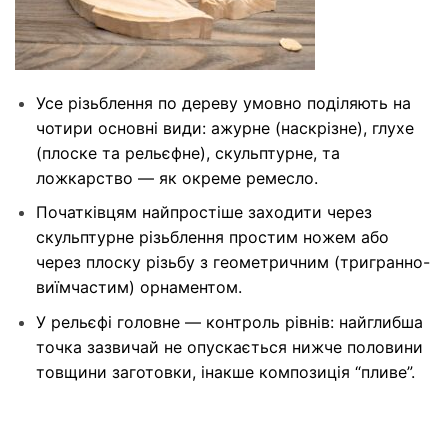
Усе різьблення по дереву умовно поділяють на
чотири основні види: ажурне (наскрізне), глухе
(плоске та рельєфне), скульптурне, та
ложкарство — як окреме ремесло.
Початківцям найпростіше заходити через
скульптурне різьблення простим ножем або
через плоску різьбу з геометричним (тригранно-
виїмчастим) орнаментом.
У рельєфі головне — контроль рівнів: найглибша
точка зазвичай не опускається нижче половини
товщини заготовки, інакше композиція “пливе”.