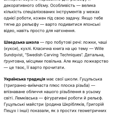
декоративного об’єму. Особливість — велика
кількість спеціалізованих інструментів у межах
однієї роботи, кожен під свою задачу. Якщо тебе
тягне до рельєфу — варто подивитися японські
відео, навіть просто для натхнення.
Шведська школа
— про побутові речі: ложки, чаші
(кукси), кухлі. Класична книга на цю тему — Wille
Sundqvist, “Swedish Carving Techniques”. Детальна,
ґрунтовна, місцями повільна. Але якщо ложкарство
— це твоє, її варто прочитати.
Українська традиція
має свої школи. Гуцульська
(тригранно-виїмчаста плюс плоска різьба) —
впізнаване обличчя нашого різьблення в усьому
світі. Лемківська — фігуративні роботи й рельєф.
Гуцульські майстри (родина Шкрібляків, Григорій
Пецух і інші) показали, як з простих геометричних