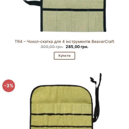
TR4 – Чохол-скатка для 4 інструментів BeaverCraft
Оригінальна
Поточна
300,00
грн.
285,00
грн.
ціна:
ціна:
300,00 грн..
285,00 грн..
Купити
-3%