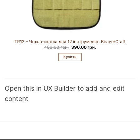
TR12 – Чохол-скатка для 12 інструментів BeaverCraft
Оригінальна
Поточна
400,00
грн.
390,00
грн.
ціна:
ціна:
400,00 грн..
390,00 грн..
Купити
Open this in UX Builder to add and edit
content