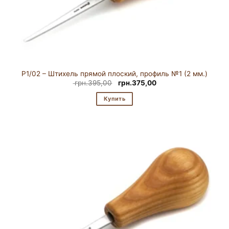
P1/02 – Штихель прямой плоский, профиль №1 (2 мм.)
Первоначальная
Текущая
грн.
395,00
грн.
375,00
цена
цена:
составляла
грн.375,00.
Купить
грн.395,00.