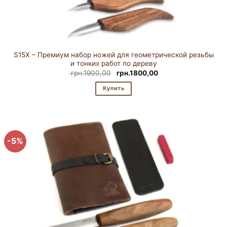
S15X – Премиум набор ножей для геометрической резьбы
и тонких работ по дереву
Первоначальная
Текущая
грн.
1900,00
грн.
1800,00
цена
цена:
составляла
грн.1800,00.
Купить
грн.1900,00.
-5%