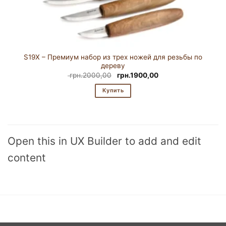
S19X – Премиум набор из трех ножей для резьбы по
дереву
Первоначальная
Текущая
грн.
2000,00
грн.
1900,00
цена
цена:
составляла
грн.1900,00.
Купить
грн.2000,00.
Open this in UX Builder to add and edit
content