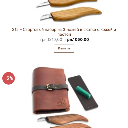
S15 – Стартовый набор из 3 ножей в скатке с кожей и
пастой
Первоначальная
Текущая
грн.
1310,00
грн.
1050,00
цена
цена:
составляла
грн.1050,00.
Купить
грн.1310,00.
-5%