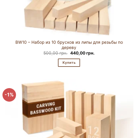
BW10 – Набор из 10 брусков из липы для резьбы по
дереву
Первоначальная
Текущая
500,00
грн.
440,00
грн.
цена
цена:
составляла
440,00 грн..
Купить
500,00 грн..
-1%