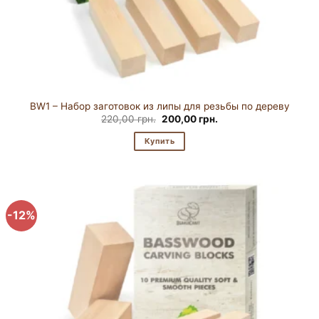
BW1 – Набор заготовок из липы для резьбы по дереву
Первоначальная
Текущая
220,00
грн.
200,00
грн.
цена
цена:
составляла
200,00 грн..
Купить
220,00 грн..
-12%