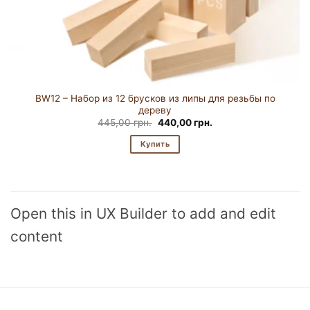
BW12 – Набор из 12 брусков из липы для резьбы по
дереву
Первоначальная
Текущая
445,00
грн.
440,00
грн.
цена
цена:
составляла
440,00 грн..
Купить
445,00 грн..
Open this in UX Builder to add and edit
content